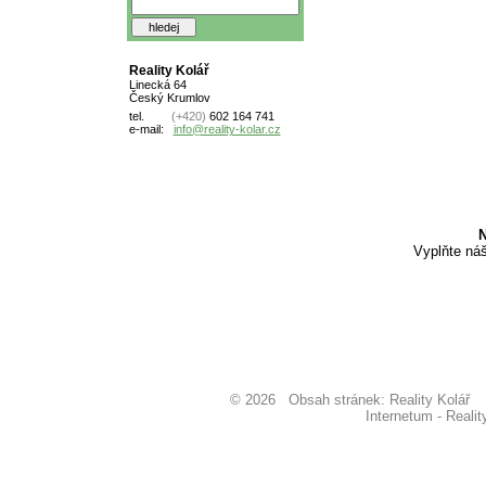
Reality Kolář
Linecká 64
Český Krumlov
tel.
(+420)
602 164 741
e-mail:
info@reality-kolar.cz
N
Vyplňte ná
© 2026 Obsah stránek: Reality Kolá
Internetum - Reali