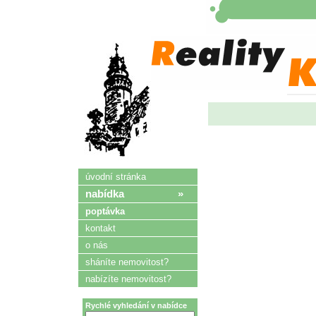
úvodní stránka
nabídka »
poptávka
kontakt
o nás
sháníte nemovitost?
nabízíte nemovitost?
Rychlé vyhledání v nabídce