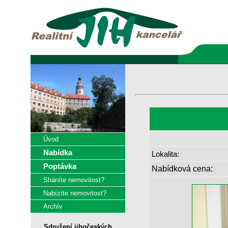
Úvod
Nabídka
Lokalita:
Poptávka
Nabídková cena:
Sháníte nemovitost?
Nabízíte nemovitost?
Archív
Sdružení jihočeských