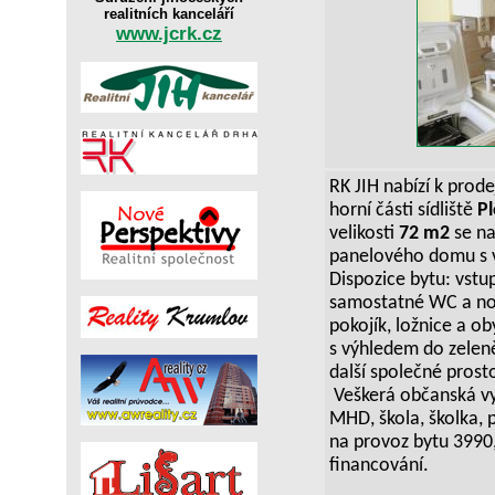
realitních kanceláří
www.jcrk.cz
RK JIH nabízí k prode
horní části sídliště
Pl
velikosti
72 m2
se na
panelového domu s 
Dispozice bytu: vstu
samostatné WC a no
pokojík, ložnice a ob
s výhledem do zelen
další společné prosto
Veškerá občanská vy
MHD, škola, školka, 
na provoz bytu 3990,
financování.