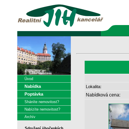
Úvod
Nabídka
Lokalita:
Poptávka
Nabídková cena:
Sháníte nemovitost?
Nabízíte nemovitost?
Archív
Sdružení jihočeských