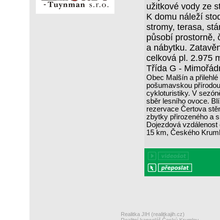
užitkové vody ze s
K domu náleží sto
stromy, terasa, stá
působí prostorně, 
a nábytku. Zatavě
celková pl. 2.975 
Třída G - Mimořá
Obec Malšín a přilehlé
pošumavskou přírodou s
cykloturistiky. V sezón
sběr lesního ovoce. Blí
rezervace Čertova stě
zbytky přirozeného a s
Dojezdová vzdálenost 
15 km, Českého Krumlo
Realitka JIH (realitkajih.cz)