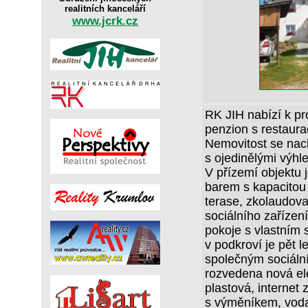
realitních kanceláří
www.jcrk.cz
RK JIH nabízí k pr
penzion s restaurac
Nemovitost se nac
s ojedinělými výhl
V přízemí objektu 
barem s kapacitou 
terase, zkolaudov
sociálního zařízení
pokoje s vlastním 
v podkroví je pět l
společným sociáln
rozvedena nová el
plastová, internet
s výměníkem, voda