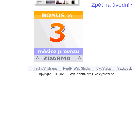
Zpět na úvodní 
Titulnďż˝ strana
·
Reality Web Studio
·
Ukďż˝zka
·
Vyzkouďż
Copyright © 2026 Vďż˝echna prďż˝va vyhrazena