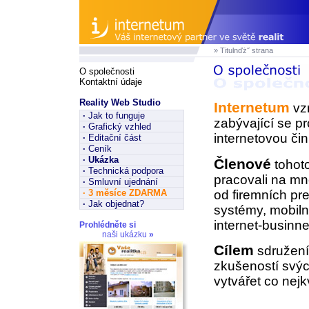
» Titulnďż˝ strana
O společnosti
Kontaktní údaje
Reality Web Studio
Internetum
vzn
·
Jak to funguje
zabývající se p
·
Grafický vzhled
internetovou čin
·
Editační část
·
Ceník
·
Ukázka
Členové
tohoto
·
Technická podpora
pracovali na mn
·
Smluvní ujednání
od firemních pr
·
3 měsíce ZDARMA
·
Jak objednat?
systémy, mobiln
internet-businne
Prohlédněte si
naši ukázku
»
Cílem
sdružení 
zkušeností svýc
vytvářet co nejkv