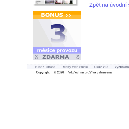
Zpět na úvodní 
Titulnďż˝ strana
·
Reality Web Studio
·
Ukďż˝zka
·
Vyzkouďż
Copyright © 2026 Vďż˝echna prďż˝va vyhrazena