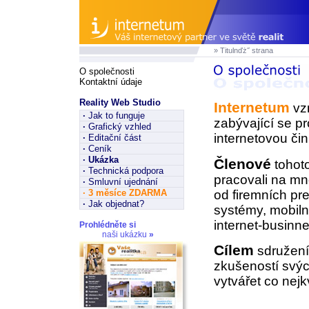
» Titulnďż˝ strana
O společnosti
Kontaktní údaje
Reality Web Studio
Internetum
vzn
·
Jak to funguje
zabývající se p
·
Grafický vzhled
internetovou čin
·
Editační část
·
Ceník
·
Ukázka
Členové
tohoto
·
Technická podpora
pracovali na mn
·
Smluvní ujednání
od firemních pr
·
3 měsíce ZDARMA
·
Jak objednat?
systémy, mobiln
internet-businne
Prohlédněte si
naši ukázku
»
Cílem
sdružení 
zkušeností svýc
vytvářet co nejkv