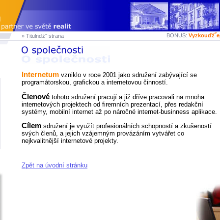
BONUS:
Vyzkouďż˝e
» Titulnďż˝ strana
Internetum
vzniklo v roce 2001 jako sdružení zabývající se
programátorskou, grafickou a internetovou činností.
Členové
tohoto sdružení pracují a již dříve pracovali na mnoha
internetových projektech od firemních prezentací, přes redakční
systémy, mobilní internet až po náročné internet-businness aplikace.
Cílem
sdružení je využít profesionálních schopností a zkušeností
svých členů, a jejich vzájemným provázáním vytvářet co
nejkvalitnější internetové projekty.
Zpět na úvodní stránku