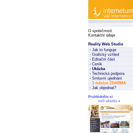
O společnosti
Kontaktní údaje
Reality Web Studio
·
Jak to funguje
·
Grafický vzhled
·
Editační část
·
Ceník
·
Ukázka
·
Technická podpora
·
Smluvní ujednání
·
3 měsíce ZDARMA
·
Jak objednat?
Prohlédněte si
naši ukázku
»