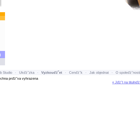
b Studio
·
Ukďż˝zka
·
Vyzkouďż˝et
·
Cenďż˝k
·
Jak objednat
·
O spoleďż˝nosti
hna prďż˝va vyhrazena
« Jďż˝t na titulnďż