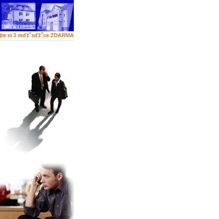
jte si 3 mďż˝sďż˝ce ZDARMA