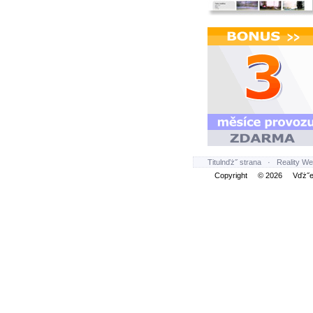
Titulnďż˝ strana
·
Reality We
Copyright © 2026 Vďż˝ec