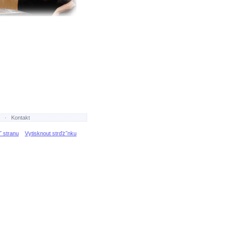
·
Kontakt
˝ stranu
Vytisknout strďż˝nku