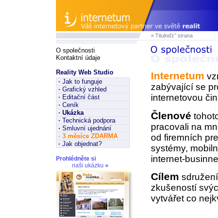
» Titulnďż˝ strana
O společnosti
Kontaktní údaje
Reality Web Studio
Internetum
vzn
·
Jak to funguje
zabývající se p
·
Grafický vzhled
internetovou čin
·
Editační část
·
Ceník
·
Ukázka
Členové
tohoto
·
Technická podpora
pracovali na mn
·
Smluvní ujednání
od firemních pr
·
3 měsíce ZDARMA
·
Jak objednat?
systémy, mobiln
internet-businne
Prohlédněte si
naši ukázku
»
Cílem
sdružení 
zkušeností svýc
vytvářet co nejkv