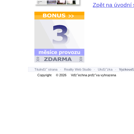
Zpět na úvodní 
Titulnďż˝ strana
·
Reality Web Studio
·
Ukďż˝zka
·
Vyzkouďż
Copyright © 2026 Vďż˝echna prďż˝va vyhrazena